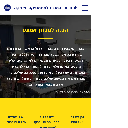
A-Hub | המרכז למתמטיקה ופיזיקה
הכנה למבחן אמצע
מבחן האמצע הוא המבחן הגדול הראשון בו תבחנו
בקורס הנתיב. משקל מבחן זה הינו 20% מהציון,
ומניסיון העבר לעיתים תלמידים לא מגיעים אליו
מוכנים באופן מלא. כדאי לדעת - כדי להצליח
במבחן זה יש להעלות את רמת הטכניקה שלכם לרף
מבחן וגם את הגישה שלכם לפתירת שאלות. את כל
אלה תמצאו בפרק זה.
בתמונה: בוגרי נתיב דרייב
זמן למידה
ידע​ מקדים
אופן למידה
6-8 ימים
מבחני מחשב ופרקי
100% היברידי
לוגיקה וקבוצות